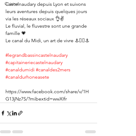
Cuisine
Castelnaudary depuis Lyon et suivons 
leurs aventures depuis quelques jours 
via les réseaux sociaux 👌✌️
Le fluvial, le fluvestre sont une grande 
famille 💗
Le canal du Midi, un art de vivre ⚓️🏴‍☠️⚓️
#legrandbassincastelnaudary
#capitaineriecastelnaudary
#canaldumidi
#canaldes2mers
#canaldurhoneasete
https://www.facebook.com/share/v/1H
G13jNz7S/?mibextid=wwXIfr