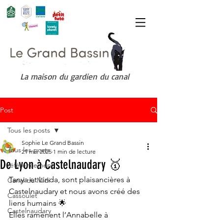
La maison du gardien du canal
Post
Tous les posts
Sophie Le Grand Bassin
Tous les posts
21 mai 2025
1 min de lecture
De Lyon à Castelnaudary 🥇
référencement
Tanya et Linda, sont plaisancières à 
Canal du Midi
Castelnaudary et nous avons créé des 
Cassoulet
liens humains 🌟
Castelnaudary
Elles ramènent l’Annabelle à 