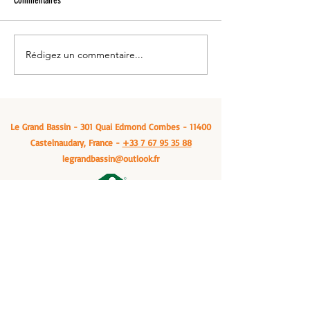
Commentaires
Rédigez un commentaire...
Venez vous ressourcer: Le grand
Manger un cassoulet -
bassin, à Castelnaudary
Bassin, Castelnaudary
Le Grand Bassin - 301 Quai Edmond Combes - 11400
Castelnaudary, France -
+33 7 67 95 35 88
legrandbassin@outlook.fr