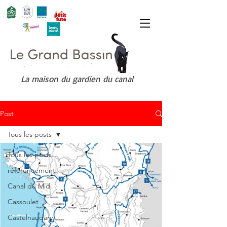
La maison du gardien du canal
Post
Tous les posts
Tous les posts
référencement
Canal du Midi
Cassoulet
Castelnaudary