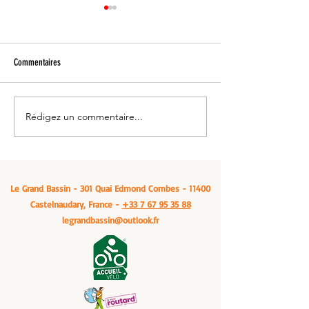
Commentaires
Rédigez un commentaire...
Venez vous ressourcer: Le grand
Manger un cassoulet -
bassin, à Castelnaudary
Bassin, Castelnaudary
Le Grand Bassin - 301 Quai Edmond Combes - 11400
Castelnaudary, France -
+33 7 67 95 35 88
legrandbassin@outlook.fr