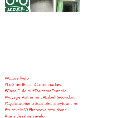
#AccueilVélo
#LeGrandBassinCastelnaudary
#CanalDuMidi
#TourismeDurable
#VoyagerAutrement
#LabelReconduit
#Cyclotourisme
#castelnausarytourisme
#eurovelo80
#francevelotourisme
#canaldes2mersavelo