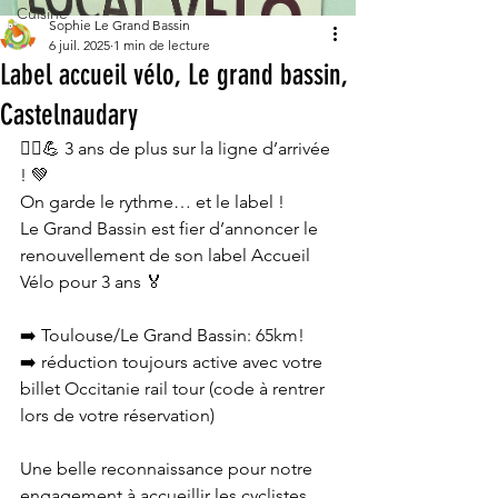
Cuisine
Sophie Le Grand Bassin
6 juil. 2025
1 min de lecture
Label accueil vélo, Le grand bassin,
Castelnaudary
🚴‍♂️💪 3 ans de plus sur la ligne d’arrivée 
! 💚
On garde le rythme… et le label !
Le Grand Bassin est fier d’annoncer le 
renouvellement de son label Accueil 
Vélo pour 3 ans 🏅
➡️ Toulouse/Le Grand Bassin: 65km!
➡️ réduction toujours active avec votre 
billet Occitanie rail tour (code à rentrer 
lors de votre réservation)
Une belle reconnaissance pour notre 
engagement à accueillir les cyclistes 