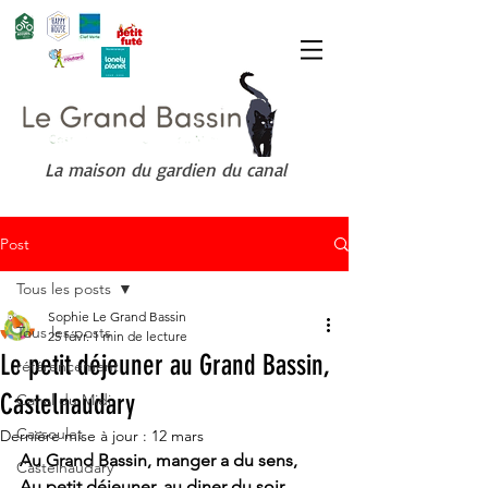
La maison du gardien du canal
Post
Tous les posts
Sophie Le Grand Bassin
Tous les posts
25 févr.
1 min de lecture
Le petit déjeuner au Grand Bassin,
référencement
Castelnaudary
Canal du Midi
Cassoulet
Dernière mise à jour :
12 mars
Au Grand Bassin, manger a du sens,
Castelnaudary
Au petit déjeuner, au diner du soir.