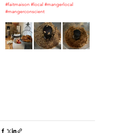
#faitmaison
#local
#mangerlocal
#mangerconscient