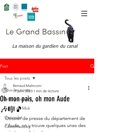
La maison du gardien du canal
Post
Tous les posts
Renaud Malinconi
Tous les posts
17 janv. 2023
1 min de lecture
Oh mon paìs, oh mon Aude
référencement
🎶🎼🎵
Canal du Midi
Cassoulet
Dossier de presse du département de 
l'Aude, on y trouve quelques unes des 
Castelnaudary