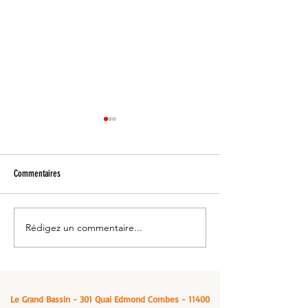
Commentaires
Rédigez un commentaire...
Venez vous ressourcer: Le grand
Manger un cassoulet -
bassin, à Castelnaudary
Bassin, Castelnaudary
Le Grand Bassin - 301 Quai Edmond Combes - 11400