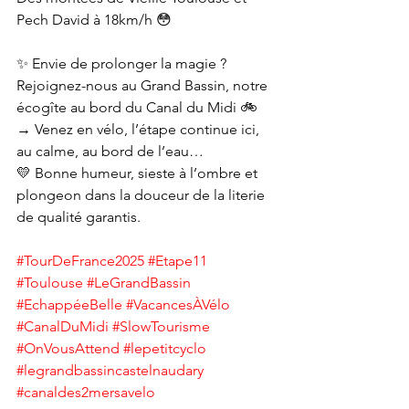
Pech David à 18km/h 😳
✨ Envie de prolonger la magie ?
Rejoignez-nous au Grand Bassin, notre 
écogîte au bord du Canal du Midi 🚲
→ Venez en vélo, l’étape continue ici, 
au calme, au bord de l’eau…
💛 Bonne humeur, sieste à l’ombre et 
plongeon dans la douceur de la literie 
de qualité garantis.
#TourDeFrance2025
#Etape11
#Toulouse
#LeGrandBassin
#EchappéeBelle
#VacancesÀVélo
#CanalDuMidi
#SlowTourisme
#OnVousAttend
#lepetitcyclo
#legrandbassincastelnaudary
#canaldes2mersavelo