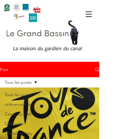
La maison du gardien du canal
Post
Tous les posts
Tous les posts
référencement
Canal du Midi
Cassoulet
Castelnaudary