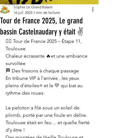
Cuisine
Sophie Le Grand Bassin
16 juil. 2025
1 min de lecture
Tour de France 2025, Le grand
bassin Castelnaudary y était ✌️
🚴‍♂️ Tour de France 2025 – Étape 11, 
Toulouse
Chaleur écrasante 🔥et une ambiance 
survoltée 
🏁 Des frissons à chaque passage
En tribune VIP à l’arrivée , les yeux 
pleins d’étoiles⭐ et le 💛 qui bat au 
rythme des roues.
Le peloton a filé sous un soleil de 
plomb, porté par une foule en délire. 
Toulouse était en feu… et quelle fierté 
d’y être !
Des montées de Vieille Toulouse et 