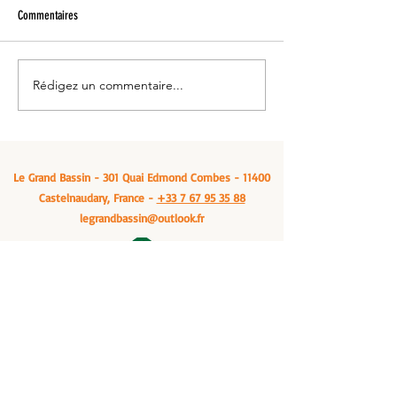
Commentaires
Rédigez un commentaire...
Venez vous ressourcer: Le grand
Manger un cassoulet -
bassin, à Castelnaudary
Bassin, Castelnaudary
Le Grand Bassin - 301 Quai Edmond Combes - 11400
Castelnaudary, France -
+33 7 67 95 35 88
legrandbassin@outlook.fr