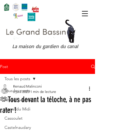
La maison du gardien du canal
Post
Tous les posts
Renaud Malinconi
Tous les posts
8 juil. 2023
1 min de lecture
🫶Tous devant la téloche, à ne pas
référencement
rater !
Canal du Midi
Cassoulet
Castelnaudary