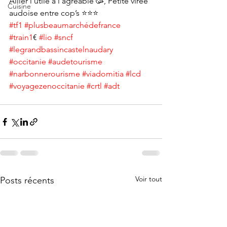
Allier l’utile à l’agréable 🥳, Petite virée 
Cuisine
audoise entre cop’s ⭐️⭐️⭐️
#tf1
#plusbeaumarchédefrance
#train1
€ 
#lio
#sncf
#legrandbassincastelnaudary
#occitanie
#audetourisme
#narbonnerourisme
#viadomitia
#lcd
#voyagezenoccitanie
#crtl
#adt
Voir tout
Posts récents