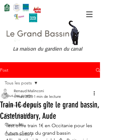
La maison du gardien du canal
Post
Tous les posts
Renaud Malinconi
Tous les posts
4 mars 2023
1 min de lecture
Train 1€ depuis gîte le grand bassin,
référencement
Castelnaudary, Aude
Canal du Midi
Cassoulet
Test offre train 1€ en Occitanie pour les 
futurs clients du grand bassin
Castelnaudary