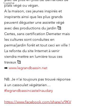
Cuisine
plats végé ou végan.
A la maison, ces jeunes inspirés et 
inspirants ainsi que les plus grands 
peuvent déguster une assiette végé 
avec des productions du jardin 🥰
Certes, sans certification Demeter mais 
les cultures sont conduites en 
perma/jardin forêt et tout ceci en ville !
La refonte du site Internet à venir 
viendra mettre en lumière tous ces 
travaux 🥰
➡️ 
www.legrandbassin.net
NB. Je n’ai toujours pas trouvé réponse 
à un cassoulet végétarien…
#legrandbassincastelnaudary
https://www.facebook.com/share/v/9KV