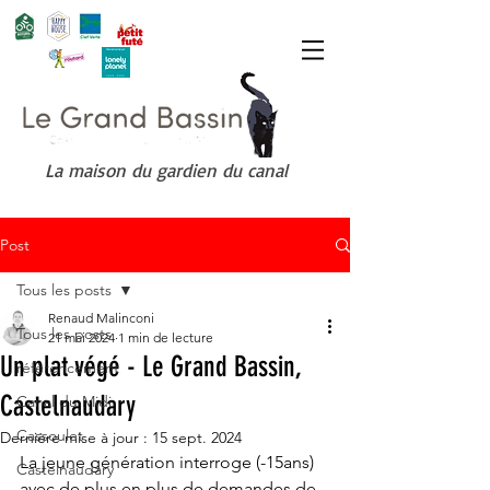
La maison du gardien du canal
Post
Tous les posts
Renaud Malinconi
Tous les posts
21 mai 2024
1 min de lecture
Un plat végé - Le Grand Bassin,
référencement
Castelnaudary
Canal du Midi
Cassoulet
Dernière mise à jour :
15 sept. 2024
La jeune génération interroge (-15ans) 
Castelnaudary
avec de plus en plus de demandes de 