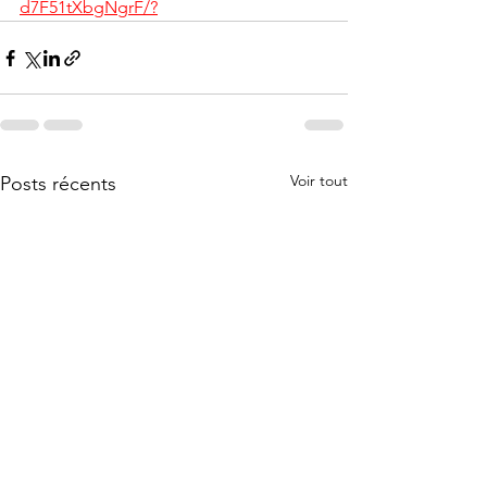
d7F51tXbgNgrF/?
Voir tout
Posts récents