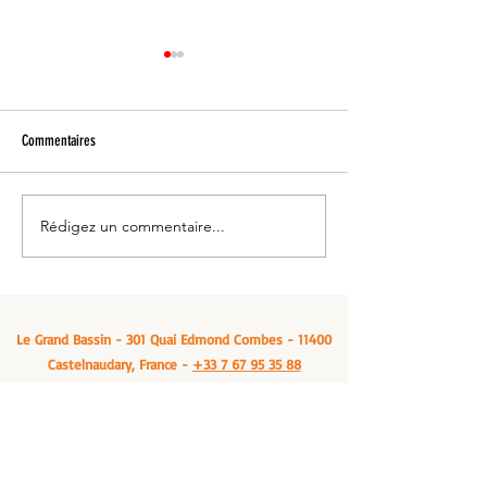
Commentaires
Rédigez un commentaire...
Venez vous ressourcer: Le grand
Manger un cassoulet -
bassin, à Castelnaudary
Bassin, Castelnaudary
Le Grand Bassin - 301 Quai Edmond Combes - 11400
Castelnaudary, France -
+33 7 67 95 35 88
legrandbassin@outlook.fr