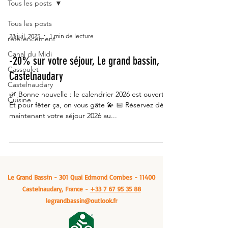
Tous les posts
Tous les posts
23 juil. 2025
1 min de lecture
référencement
Canal du Midi
-20% sur votre séjour, Le grand bassin,
Cassoulet
Castelnaudary
Castelnaudary
🌿 Bonne nouvelle : le calendrier 2026 est ouvert !
Cuisine
Et pour fêter ça, on vous gâte 💫 📅 Réservez dès
maintenant votre séjour 2026 au...
Le Grand Bassin - 301 Quai Edmond Combes - 11400
Castelnaudary, France -
+33 7 67 95 35 88
legrandbassin@outlook.fr