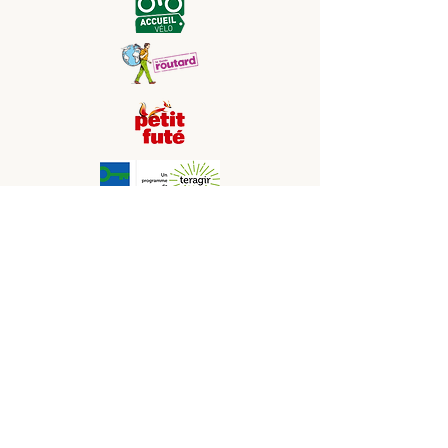
Etablissement soutenu par la Région
Occitanie, CCI Aude, Adème, Fonds Tourisme
durable
Les photos présentes sur le site sont non
contractuelles
Nos Partenaires