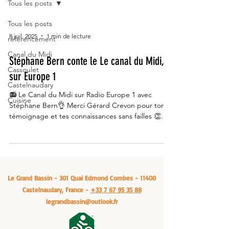
Tous les posts
Tous les posts
8 juil. 2025
1 min de lecture
référencement
Canal du Midi
Stéphane Bern conte le Le canal du Midi,
Cassoulet
sur Europe 1
Castelnaudary
📻 Le Canal du Midi sur Radio Europe 1 avec
Cuisine
Stéphane Bern👌 Merci Gérard Crevon pour ton
témoignage et tes connaissances sans failles 👏...
Le Grand Bassin - 301 Quai Edmond Combes - 11400
Castelnaudary, France -
+33 7 67 95 35 88
legrandbassin@outlook.fr