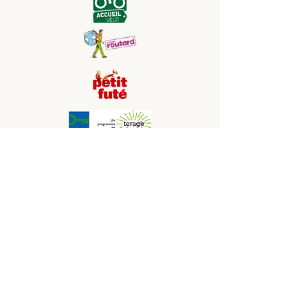
Etablissement soutenu par la Région
Occitanie, CCI Aude, Adème, Fonds Tourisme
durable
Les photos présentes sur le site sont non
contractuelles
Nos Partenaires