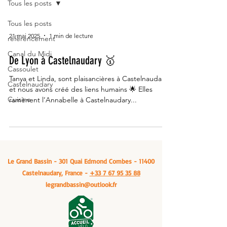
Tous les posts
Tous les posts
21 mai 2025
1 min de lecture
référencement
Canal du Midi
De Lyon à Castelnaudary 🥇
Cassoulet
Tanya et Linda, sont plaisancières à Castelnaudary
Castelnaudary
et nous avons créé des liens humains 🌟 Elles
Cuisine
ramènent l’Annabelle à Castelnaudary...
Le Grand Bassin - 301 Quai Edmond Combes - 11400
Castelnaudary, France -
+33 7 67 95 35 88
legrandbassin@outlook.fr