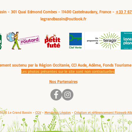
ssin - 301 Quai Edmond Combes - 11400 Castelnaudary, France -
+33 7 67
legrandbassin@outlook.fr
sement soutenu par la Région Occitanie, CCI Aude, Adème, Fonds Tourisme
Les photos présentes sur le site sont non contractuelles
Nos Partenaires
2026 Le Grand Bassin -
CGV
-
Mentions Légales
-
Création et référencement Fizzweb Alb