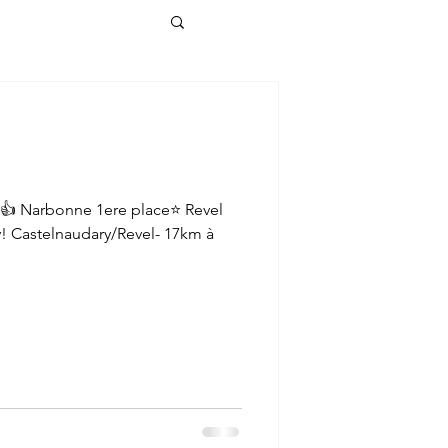
ur👍 Narbonne 1ere place⭐️ Revel
! Castelnaudary/Revel- 17km à