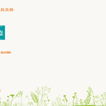
 95 35 88
 durable
i