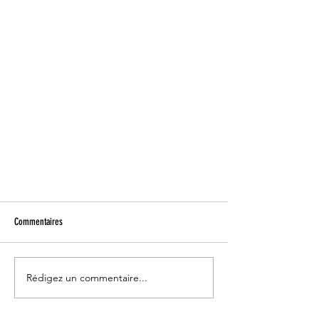
Label clef verte
Commentaires
✅obtention label clef verte, pour un
tourisme durable 🌟 Nous sommes
heureux de faire partis des 2428
Rédigez un commentaire...
établissements français labellisés...