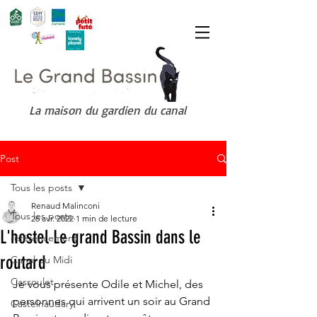
La maison du gardien du canal
Post
Tous les posts
Renaud Malinconi
Tous les posts
26 avr. 2022
1 min de lecture
L'hostel Le grand Bassin dans le
référencement
routard
Canal du Midi
Cassoulet
Je vous présente Odile et Michel, des 
personnes qui arrivent un soir au Grand 
Castelnaudary