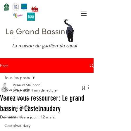
La maison du gardien du canal
Post
Tous les posts
Renaud Malinconi
Tous les posts
6 janv. 2024
1 min de lecture
Venez vous ressourcer: Le grand
référencement
bassin, à Castelnaudary
Canal du Midi
Cassoulet
Dernière mise à jour :
12 mars
Castelnaudary