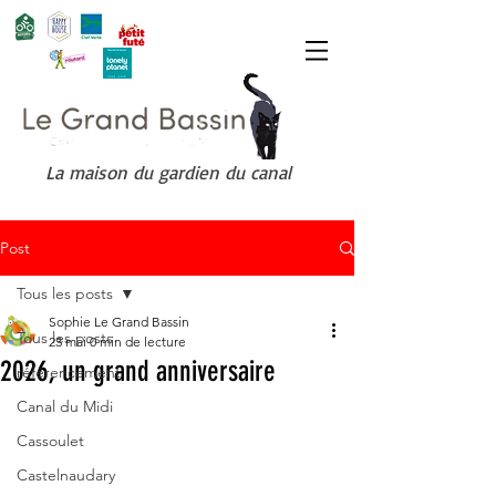
La maison du gardien du canal
Post
Tous les posts
Sophie Le Grand Bassin
Tous les posts
23 mai
0 min de lecture
2026, un grand anniversaire
référencement
Canal du Midi
Cassoulet
Castelnaudary