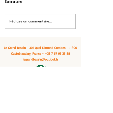
Commentaires
Rédigez un commentaire...
Venez vous ressourcer: Le grand
Manger un cassoulet -
bassin, à Castelnaudary
Bassin, Castelnaudary
Le Grand Bassin - 301 Quai Edmond Combes - 11400
Castelnaudary, France -
+33 7 67 95 35 88
legrandbassin@outlook.fr