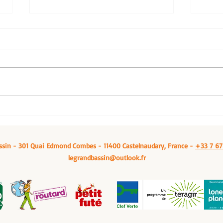
Venez vous ressourcer: Le grand bassin,
Manger
à Castelnaudary
Castel
ssin - 301 Quai Edmond Combes - 11400 Castelnaudary, France -
+33 7 67
legrandbassin@outlook.fr