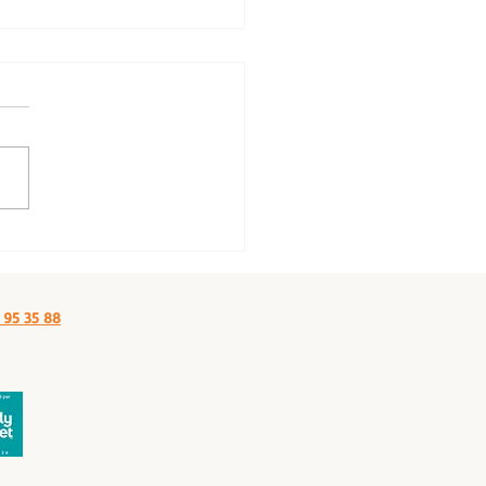
 un cassoulet - Le Grand Bassin,
naudary
 95 35 88