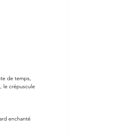
aute de temps, 
, le crépuscule 
gard enchanté 