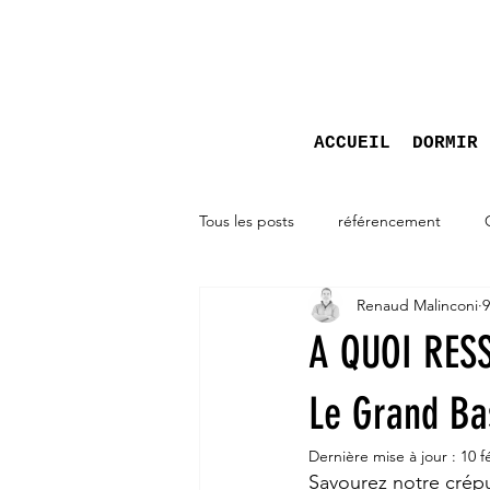
ACCUEIL
DORMIR
Tous les posts
référencement
Renaud Malinconi
9
A QUOI RESS
Le Grand Ba
Dernière mise à jour :
10 f
Savourez notre crép