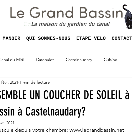
La maison du gardien du canal
MANGER
QUI SOMMES-NOUS
ETAPE VELO
CONTAC
Canal du Midi
Cassoulet
Castelnaudary
Cuisine
 févr. 2021
1 min de lecture
EMBLE UN COUCHER DE SOLEIL à 
ssin à Castelnaudary?
évr. 2021
uscule depuis votre chambre: www.legrandbassin.net