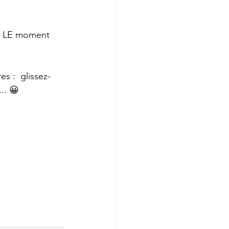
re LE moment 
s :  glissez-
.. 😀