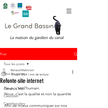
La maison du gardien du canal
Post
Tous les posts
Renaud Malinconi
Tous les posts
15 sept. 2024
1 min de lecture
Refonte site internet
référencement
Nous, c’est l’humain.
Canal du Midi
Nous, c’est la qualité et non la quantité 
Cassoulet
Castelnaudary
Afin de mieux communiquer sur nos 